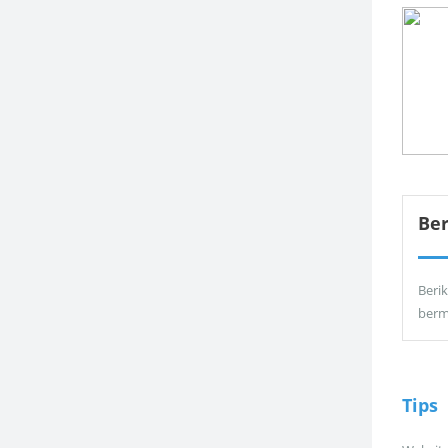
Be
Berik
berm
Tips