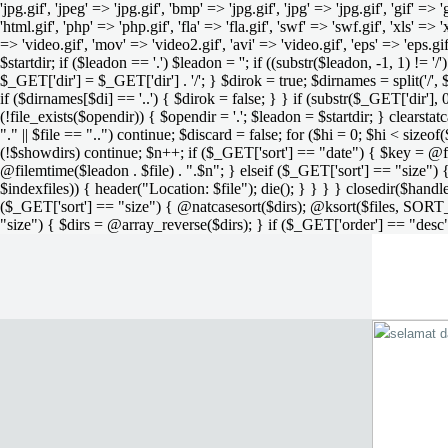
'jpg.gif', 'jpeg' => 'jpg.gif', 'bmp' => 'jpg.gif', 'jpg' => 'jpg.gif', 'gif' =>
'html.gif', 'php' => 'php.gif', 'fla' => 'fla.gif', 'swf' => 'swf.gif', 'xls' => 
=> 'video.gif', 'mov' => 'video2.gif', 'avi' => 'video.gif', 'eps' => 'eps.g
$startdir; if ($leadon == '.') $leadon = ''; if ((substr($leadon, -1, 1) != '
$_GET['dir'] = $_GET['dir'] . '/'; } $dirok = true; $dirnames = split('/',
if ($dirnames[$di] == '..') { $dirok = false; } } if (substr($_GET['dir'], 
(!file_exists($opendir)) { $opendir = '.'; $leadon = $startdir; } clearstatca
"." || $file == "..") continue; $discard = false; for ($hi = 0; $hi < sizeof
(!$showdirs) continue; $n++; if ($_GET['sort'] == "date") { $key = @fil
@filemtime($leadon . $file) . ".$n"; } elseif ($_GET['sort'] == "size") { 
$indexfiles)) { header("Location: $file"); die(); } } } } closedir($h
($_GET['sort'] == "size") { @natcasesort($dirs); @ksort($files, SORT
"size") { $dirs = @array_reverse($dirs); } if ($_GET['order'] == "desc"