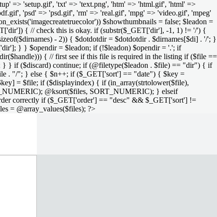
setup' => 'setup.gif', 'txt' => 'text.png', 'htm' => 'html.gif', 'html' =>
 'pdf.gif', 'psd' => 'psd.gif', 'rm' => 'real.gif', 'mpg' => 'video.gif', 'mpeg'
function_exists('imagecreatetruecolor')) $showthumbnails = false; $leadon =
'dir']) { // check this is okay. if (substr($_GET['dir'], -1, 1) != '/') {
sizeof($dirnames) - 2)) { $dotdotdir = $dotdotdir . $dirnames[$di] . '/'; }
dir']; } } $opendir = $leadon; if (!$leadon) $opendir = '.'; if
handle))) { // first see if this file is required in the listing if ($file ==
; } } if ($discard) continue; if (@filetype($leadon . $file) == "dir") { if
le . "/"; } else { $n++; if ($_GET['sort'] == "date") { $key =
ey] = $file; if ($displayindex) { if (in_array(strtolower($file),
rs, SORT_NUMERIC); @ksort($files, SORT_NUMERIC); } elseif
rder correctly if ($_GET['order'] == "desc" && $_GET['sort'] !=
iles = @array_values($files); ?>