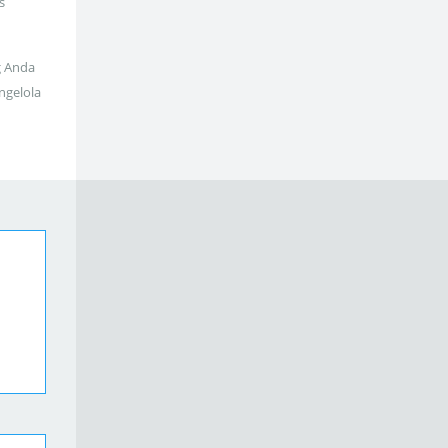
s
g Anda
ngelola