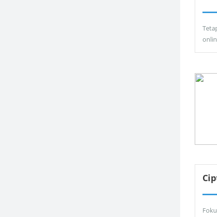
Teta
onli
Ci
Foku