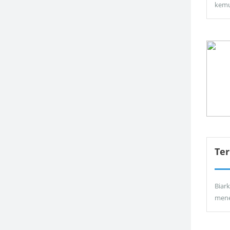
kemu
Ter
Biar
men