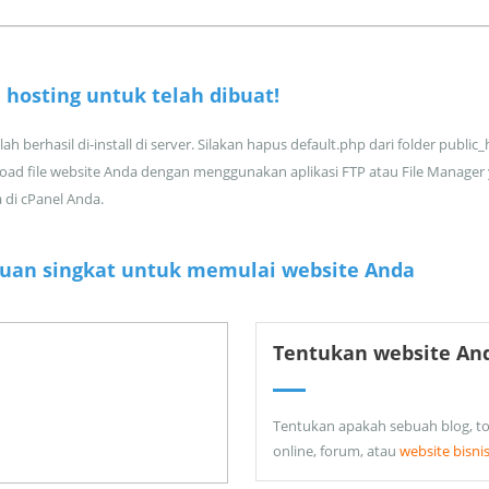
 hosting untuk
telah dibuat!
ah berhasil di-install di server. Silakan hapus default.php dari folder public
oad file website Anda dengan menggunakan aplikasi FTP atau File Manager
a di cPanel Anda.
uan singkat untuk memulai website Anda
Tentukan website An
Tentukan apakah sebuah blog, t
online, forum, atau
website bisni