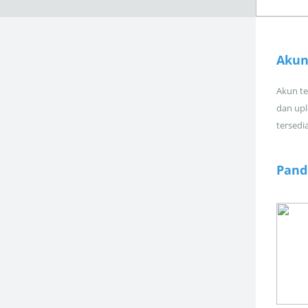
Akun
Akun tel
dan upl
tersedi
Pand