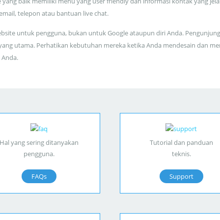
 yang baik memiliki menu yang user friendly dan informasi kontak yang jela
 email, telepon atau bantuan live chat.
bsite untuk pengguna, bukan untuk Google ataupun diri Anda. Pengunjun
yang utama. Perhatikan kebutuhan mereka ketika Anda mendesain dan me
 Anda.
Hal yang sering ditanyakan
Tutorial dan panduan
pengguna.
teknis.
FAQs
Support