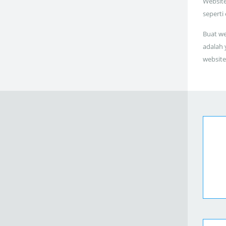
Website
seperti
Buat we
adalah 
website