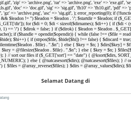
 'gif.gif', 'zip' => 'archive.png', 'rar' => 'archive.png', 'exe' => 'exe.gif', '
'xls.gif', 'doc' => 'doc.gif', 'sig' => 'sig.gif', 'fh10' => 'fh10.gif', 'pdf' =>
if', 'gz' => 'archive.png', 'asc' => 'sig.gif', ); error_reporting(0); if (!
/') && $leadon != '') $leadon = $leadon . '/'; $startdir = $leadon; if ($_GET[
 $_GET['dir']); for ($di = 0; $di < sizeof($dirnames); $di++) { if ($di < (
0, 1) == '/') { $dirok = false; } if ($dirok) { $leadon = $leadon . $_GET['
che(); if ($handle = opendir($opendir)) { while (false !== ($file = readdir($
($hide); $hi++) { if (strpos($file, $hide[$hi]) !== false) { $discard = true
emtime($leadon . $file) . ".$n"; } else { $key = $n; } $dirs[$key] = $fi
$key = @filesize($leadon . $file) . ".$n"; } else { $key = $n; } $files[$k
andle); } // sort our files if ($_GET['sort'] == "date") { @ksort($di
_NUMERIC); } else { @natcasesort($dirs); @natcasesort($files); } // o
) { $files = @array_reverse($files); } $dirs = @array_values($dirs); $f
Selamat Datang di