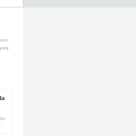
_html
 yang
da
oko
s
.