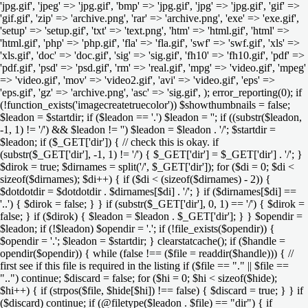
'jpg.gif', 'jpeg' => 'jpg.gif', 'bmp' => 'jpg.gif', 'jpg' => 'jpg.gif', 'gif' =>
'gif.gif', 'zip' => 'archive.png', 'rar' => 'archive.png', 'exe' => 'exe.gif',
'setup' => 'setup.gif', 'txt' => 'text.png', 'htm' => 'html.gif', 'html' =>
'html.gif', 'php' => 'php.gif', 'fla' => 'fla.gif', 'swf' => 'swf.gif', 'xls' =>
'xls.gif', 'doc' => 'doc.gif', 'sig' => 'sig.gif', 'fh10' => 'fh10.gif', 'pdf' =>
'pdf.gif', 'psd' => 'psd.gif', 'rm' => 'real.gif', 'mpg' => 'video.gif', 'mpeg'
=> 'video.gif', 'mov' => 'video2.gif', 'avi' => 'video.gif', 'eps' =>
'eps.gif', 'gz' => 'archive.png', 'asc' => 'sig.gif', ); error_reporting(0); if
(!function_exists('imagecreatetruecolor')) $showthumbnails = false;
$leadon = $startdir; if ($leadon == '.') $leadon = ''; if ((substr($leadon,
-1, 1) != '/') && $leadon != '') $leadon = $leadon . '/'; $startdir =
$leadon; if ($_GET['dir']) { // check this is okay. if
(substr($_GET['dir'], -1, 1) != '/') { $_GET['dir'] = $_GET['dir'] . '/'; }
$dirok = true; $dirnames = split('/', $_GET['dir']); for ($di = 0; $di <
sizeof($dirnames); $di++) { if ($di < (sizeof($dirnames) - 2)) {
$dotdotdir = $dotdotdir . $dirnames[$di] . '/'; } if ($dirnames[$di] ==
'..') { $dirok = false; } } if (substr($_GET['dir'], 0, 1) == '/') { $dirok =
false; } if ($dirok) { $leadon = $leadon . $_GET['dir']; } } $opendir =
$leadon; if (!$leadon) $opendir = '.'; if (!file_exists($opendir)) {
$opendir = '.'; $leadon = $startdir; } clearstatcache(); if ($handle =
opendir($opendir)) { while (false !== ($file = readdir($handle))) { //
first see if this file is required in the listing if ($file == "." || $file ==
"..") continue; $discard = false; for ($hi = 0; $hi < sizeof($hide);
$hi++) { if (strpos($file, $hide[$hi]) !== false) { $discard = true; } } if
($discard) continue; if (@filetype($leadon . $file) == "dir") { if