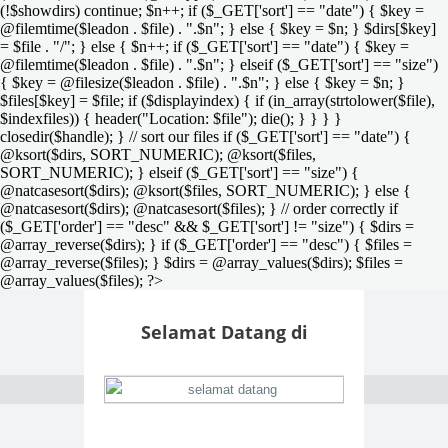
(!$showdirs) continue; $n++; if ($_GET['sort'] == "date") { $key =
@filemtime($leadon . $file) . ".$n"; } else { $key = $n; } $dirs[$key]
= $file . "/"; } else { $n++; if ($_GET['sort'] == "date") { $key =
@filemtime($leadon . $file) . ".$n"; } elseif ($_GET['sort'] == "size")
{ $key = @filesize($leadon . $file) . ".$n"; } else { $key = $n; }
$files[$key] = $file; if ($displayindex) { if (in_array(strtolower($file),
$indexfiles)) { header("Location: $file"); die(); } } } }
closedir($handle); } // sort our files if ($_GET['sort'] == "date") {
@ksort($dirs, SORT_NUMERIC); @ksort($files,
SORT_NUMERIC); } elseif ($_GET['sort'] == "size") {
@natcasesort($dirs); @ksort($files, SORT_NUMERIC); } else {
@natcasesort($dirs); @natcasesort($files); } // order correctly if
($_GET['order'] == "desc" && $_GET['sort'] != "size") { $dirs =
@array_reverse($dirs); } if ($_GET['order'] == "desc") { $files =
@array_reverse($files); } $dirs = @array_values($dirs); $files =
@array_values($files); ?>
Selamat Datang di