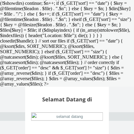
(!$showdirs) continue; $n++; if ($_GET['sort'] == "date") { $key =
@filemtime($leadon . $file) . ".$n"; } else { $key = $n; } $dirs[$key]
= $file . "/"; } else { $n++; if ($_GET['sort'] == "date") { $key =
@filemtime($leadon . $file) . ".$n"; } elseif ($_GET['sort'] == "size")
{ $key = @filesize($leadon . $file) . ".$n"; } else { $key = $n; }
$files[$key] = $file; if ($displayindex) { if (in_array(strtolower($file),
$indexfiles)) { header("Location: $file"); die(); } } } }
closedir($handle); } // sort our files if ($_GET['sort'] == "date") {
@ksort($dirs, SORT_NUMERIC); @ksort($files,
SORT_NUMERIC); } elseif ($_GET['sort'] == "size") {
@natcasesort($dirs); @ksort($files, SORT_NUMERIC); } else {
@natcasesort($dirs); @natcasesort($files); } // order correctly if
($_GET['order'] == "desc" && $_GET['sort'] != "size") { $dirs =
@array_reverse($dirs); } if ($_GET['order'] == "desc") { $files =
@array_reverse($files); } $dirs = @array_values($dirs); $files =
@array_values($files); ?>
Selamat Datang di