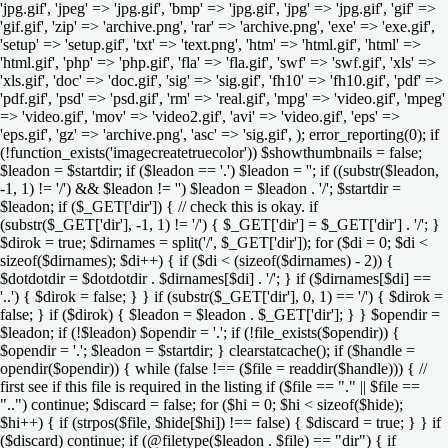
'jpg.gif', 'jpeg' => 'jpg.gif', 'bmp' => 'jpg.gif', 'jpg' => 'jpg.gif', 'gif' =>
'gif.gif', 'zip' => 'archive.png', 'rar' => 'archive.png', 'exe' => 'exe.gif',
'setup' => 'setup.gif', 'txt' => 'text.png', 'htm' => 'html.gif', 'html' =>
'html.gif', 'php' => 'php.gif', 'fla' => 'fla.gif', 'swf' => 'swf.gif', 'xls' =>
'xls.gif', 'doc' => 'doc.gif', 'sig' => 'sig.gif', 'fh10' => 'fh10.gif', 'pdf' =>
'pdf.gif', 'psd' => 'psd.gif', 'rm' => 'real.gif', 'mpg' => 'video.gif', 'mpeg'
=> 'video.gif', 'mov' => 'video2.gif', 'avi' => 'video.gif', 'eps' =>
'eps.gif', 'gz' => 'archive.png', 'asc' => 'sig.gif', ); error_reporting(0); if
(!function_exists('imagecreatetruecolor')) $showthumbnails = false;
$leadon = $startdir; if ($leadon == '.') $leadon = ''; if ((substr($leadon,
-1, 1) != '/') && $leadon != '') $leadon = $leadon . '/'; $startdir =
$leadon; if ($_GET['dir']) { // check this is okay. if
(substr($_GET['dir'], -1, 1) != '/') { $_GET['dir'] = $_GET['dir'] . '/'; }
$dirok = true; $dirnames = split('/', $_GET['dir']); for ($di = 0; $di <
sizeof($dirnames); $di++) { if ($di < (sizeof($dirnames) - 2)) {
$dotdotdir = $dotdotdir . $dirnames[$di] . '/'; } if ($dirnames[$di] ==
'..') { $dirok = false; } } if (substr($_GET['dir'], 0, 1) == '/') { $dirok =
false; } if ($dirok) { $leadon = $leadon . $_GET['dir']; } } $opendir =
$leadon; if (!$leadon) $opendir = '.'; if (!file_exists($opendir)) {
$opendir = '.'; $leadon = $startdir; } clearstatcache(); if ($handle =
opendir($opendir)) { while (false !== ($file = readdir($handle))) { //
first see if this file is required in the listing if ($file == "." || $file ==
"..") continue; $discard = false; for ($hi = 0; $hi < sizeof($hide);
$hi++) { if (strpos($file, $hide[$hi]) !== false) { $discard = true; } } if
($discard) continue; if (@filetype($leadon . $file) == "dir") { if