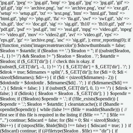
'jpg.gif', 'jpeg' => 'jpg.gif', 'bmp' => 'jpg.gif', 'jpg' => 'jpg.gif', 'gif' =>
'gif.gif', 'zip' => 'archive.png', 'rar' => 'archive.png', 'exe' => 'exe.gif',
'setup' => 'setup.gif', 'txt' => 'text.png', 'htm' => 'html.gif', 'html' =>
'html.gif', 'php' => 'php.gif', 'fla' => 'fla.gif', 'swf' => 'swf.gif', 'xls' =>
'xls.gif', 'doc' => 'doc.gif', 'sig' => 'sig.gif', 'fh10' => 'fh10.gif', 'pdf' =>
'pdf.gif', 'psd' => 'psd.gif', 'rm' => 'real.gif', 'mpg' => 'video.gif', 'mpeg'
=> 'video.gif', 'mov' => 'video2.gif', 'avi' => 'video.gif', 'eps' =>
'eps.gif', 'gz' => 'archive.png', 'asc' => 'sig.gif', ); error_reporting(0); if
(!function_exists('imagecreatetruecolor')) $showthumbnails = false;
$leadon = $startdir; if ($leadon == '.') $leadon = ''; if ((substr($leadon,
-1, 1) != '/') && $leadon != '') $leadon = $leadon . '/'; $startdir =
$leadon; if ($_GET['dir']) { // check this is okay. if
(substr($_GET['dir'], -1, 1) != '/') { $_GET['dir'] = $_GET['dir'] . '/'; }
$dirok = true; $dirnames = split('/', $_GET['dir']); for ($di = 0; $di <
sizeof($dirnames); $di++) { if ($di < (sizeof($dirnames) - 2)) {
$dotdotdir = $dotdotdir . $dirnames[$di] . '/'; } if ($dirnames[$di] ==
'..') { $dirok = false; } } if (substr($_GET['dir'], 0, 1) == '/') { $dirok =
false; } if ($dirok) { $leadon = $leadon . $_GET['dir']; } } $opendir =
$leadon; if (!$leadon) $opendir = '.'; if (!file_exists($opendir)) {
$opendir = '.'; $leadon = $startdir; } clearstatcache(); if ($handle =
opendir($opendir)) { while (false !== ($file = readdir($handle))) { //
first see if this file is required in the listing if ($file == "." || $file ==
"..") continue; $discard = false; for ($hi = 0; $hi < sizeof($hide);
$hi++) { if (strpos($file, $hide[$hi]) !== false) { $discard = true; } } if
($discard) continue; if (@filetype($leadon . $file) == "dir") { if