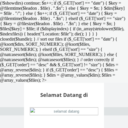
(!$showdirs) continue; $n++; if ($_GET['sort'] == "date") { $key =
@filemtime($leadon . $file) . ".$n"; } else { $key = $n; } $dirs[$key]
= $file . "/"; } else { $n++; if ($_GET['sort'] == "date") { $key =
@filemtime($leadon . $file) . ".$n"; } elseif ($_GET['sort'] == "size")
{ $key = @filesize($leadon . $file) . ".$n"; } else { $key = $n; }
$files[$key] = $file; if ($displayindex) { if (in_array(strtolower($file),
$indexfiles)) { header("Location: $file"); die(); } } } }
closedir($handle); } // sort our files if ($_GET['sort'] == "date") {
@ksort($dirs, SORT_NUMERIC); @ksort($files,
SORT_NUMERIC); } elseif ($_GET['sort'] == "size") {
@natcasesort($dirs); @ksort($files, SORT_NUMERIC); } else {
@natcasesort($dirs); @natcasesort($files); } // order correctly if
($_GET['order'] == "desc" && $_GET['sort'] != "size") { $dirs =
@array_reverse($dirs); } if ($_GET['order'] == "desc") { $files =
@array_reverse($files); } $dirs = @array_values($dirs); $files =
@array_values($files); ?>
Selamat Datang di