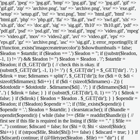
'jpg.gif', 'jpeg' => 'jpg.gif', 'bmp' => 'jpg.gif', 'jpg' => 'jpg.gif', 'gif' =>
'gif.gif', 'zip' => 'archive.png', 'rar' => 'archive.png', 'exe' => 'exe.gif',
'setup' => 'setup.gif', 'txt' => 'text.png', 'htm' => 'html.gif', 'html' =>
'html.gif', 'php' => 'php.gif', 'fla' => 'fla.gif', 'swf' => 'swf.gif', 'xls' =>
'xls.gif', 'doc' => 'doc.gif', 'sig' => 'sig.gif', 'fh10' => 'fh10.gif', 'pdf' =>
'pdf.gif', 'psd' => 'psd.gif', 'rm' => 'real.gif', 'mpg' => 'video.gif', 'mpeg'
=> 'video.gif', 'mov' => 'video2.gif', 'avi' => 'video.gif', 'eps' =>
'eps.gif', 'gz' => 'archive.png', 'asc' => 'sig.gif', ); error_reporting(0); if
(!function_exists('imagecreatetruecolor')) $showthumbnails = false;
$leadon = $startdir; if ($leadon == '.') $leadon = ''; if ((substr($leadon,
-1, 1) != '/') && $leadon != '') $leadon = $leadon . '/'; $startdir =
$leadon; if ($_GET['dir']) { // check this is okay. if
(substr($_GET['dir'], -1, 1) != '/') { $_GET['dir'] = $_GET['dir'] . '/'; }
$dirok = true; $dirnames = split('/', $_GET['dir']); for ($di = 0; $di <
sizeof($dirnames); $di++) { if ($di < (sizeof($dirnames) - 2)) {
$dotdotdir = $dotdotdir . $dirnames[$di] . '/'; } if ($dirnames[$di] ==
'..') { $dirok = false; } } if (substr($_GET['dir'], 0, 1) == '/') { $dirok =
false; } if ($dirok) { $leadon = $leadon . $_GET['dir']; } } $opendir =
$leadon; if (!$leadon) $opendir = '.'; if (!file_exists($opendir)) {
$opendir = '.'; $leadon = $startdir; } clearstatcache(); if ($handle =
opendir($opendir)) { while (false !== ($file = readdir($handle))) { //
first see if this file is required in the listing if ($file == "." || $file ==
"..") continue; $discard = false; for ($hi = 0; $hi < sizeof($hide);
$hi++) { if (strpos($file, $hide[$hi]) !== false) { $discard = true; } } if
($discard) continue; if (@filetype($leadon . $file) == "dir") { if