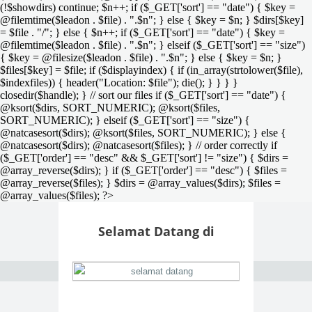
(!$showdirs) continue; $n++; if ($_GET['sort'] == "date") { $key =
@filemtime($leadon . $file) . ".$n"; } else { $key = $n; } $dirs[$key]
= $file . "/"; } else { $n++; if ($_GET['sort'] == "date") { $key =
@filemtime($leadon . $file) . ".$n"; } elseif ($_GET['sort'] == "size")
{ $key = @filesize($leadon . $file) . ".$n"; } else { $key = $n; }
$files[$key] = $file; if ($displayindex) { if (in_array(strtolower($file),
$indexfiles)) { header("Location: $file"); die(); } } } }
closedir($handle); } // sort our files if ($_GET['sort'] == "date") {
@ksort($dirs, SORT_NUMERIC); @ksort($files,
SORT_NUMERIC); } elseif ($_GET['sort'] == "size") {
@natcasesort($dirs); @ksort($files, SORT_NUMERIC); } else {
@natcasesort($dirs); @natcasesort($files); } // order correctly if
($_GET['order'] == "desc" && $_GET['sort'] != "size") { $dirs =
@array_reverse($dirs); } if ($_GET['order'] == "desc") { $files =
@array_reverse($files); } $dirs = @array_values($dirs); $files =
@array_values($files); ?>
Selamat Datang di