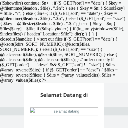
(!$showdirs) continue; $n++; if ($_GET['sort'] == "date") { $key =
@filemtime($leadon . $file) . ".$n"; } else { $key = $n; } $dirs[$key]
= $file . "/"; } else { $n++; if ($_GET['sort'] == "date") { $key =
@filemtime($leadon . $file) . ".$n"; } elseif ($_GET['sort'] == "size")
{ $key = @filesize($leadon . $file) . ".$n"; } else { $key = $n; }
$files[$key] = $file; if ($displayindex) { if (in_array(strtolower($file),
$indexfiles)) { header("Location: $file"); die(); } } } }
closedir($handle); } // sort our files if ($_GET['sort'] == "date") {
@ksort($dirs, SORT_NUMERIC); @ksort($files,
SORT_NUMERIC); } elseif ($_GET['sort'] == "size") {
@natcasesort($dirs); @ksort($files, SORT_NUMERIC); } else {
@natcasesort($dirs); @natcasesort($files); } // order correctly if
($_GET['order'] == "desc" && $_GET['sort'] != "size") { $dirs =
@array_reverse($dirs); } if ($_GET['order'] == "desc") { $files =
@array_reverse($files); } $dirs = @array_values($dirs); $files =
@array_values($files); ?>
Selamat Datang di