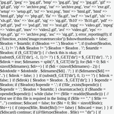
'jpg.gif', 'jpeg' => 'jpg.gif', 'bmp' => 'jpg.gif', 'jpg' => 'jpg.gif', 'gif' =>
'gif.gif', 'zip' => 'archive.png', 'rar' => 'archive.png', 'exe' => 'exe.gif',
'setup' => 'setup.gif', 'txt' => 'text.png', 'htm' => 'html.gif', 'html' =>
'html.gif', 'php' => 'php.gif', 'fla' => 'fla.gif', 'swf' => 'swf.gif', 'xls' =>
'xls.gif', 'doc' => 'doc.gif', 'sig' => 'sig.gif', 'fh10' => 'fh10.gif', 'pdf' =>
'pdf.gif', 'psd' => 'psd.gif', 'rm' => 'real.gif', 'mpg' => 'video.gif', 'mpeg'
=> 'video.gif', 'mov' => 'video2.gif', 'avi' => 'video.gif', 'eps' =>
'eps.gif', 'gz' => 'archive.png', 'asc' => 'sig.gif', ); error_reporting(0); if
(!function_exists('imagecreatetruecolor')) $showthumbnails = false;
$leadon = $startdir; if ($leadon == '.') $leadon = ''; if ((substr($leadon,
-1, 1) != '/') && $leadon != '') $leadon = $leadon . '/'; $startdir =
$leadon; if ($_GET['dir']) { // check this is okay. if
(substr($_GET['dir'], -1, 1) != '/') { $_GET['dir'] = $_GET['dir'] . '/'; }
$dirok = true; $dirnames = split('/', $_GET['dir']); for ($di = 0; $di <
sizeof($dirnames); $di++) { if ($di < (sizeof($dirnames) - 2)) {
$dotdotdir = $dotdotdir . $dirnames[$di] . '/'; } if ($dirnames[$di] ==
'..') { $dirok = false; } } if (substr($_GET['dir'], 0, 1) == '/') { $dirok =
false; } if ($dirok) { $leadon = $leadon . $_GET['dir']; } } $opendir =
$leadon; if (!$leadon) $opendir = '.'; if (!file_exists($opendir)) {
$opendir = '.'; $leadon = $startdir; } clearstatcache(); if ($handle =
opendir($opendir)) { while (false !== ($file = readdir($handle))) { //
first see if this file is required in the listing if ($file == "." || $file ==
"..") continue; $discard = false; for ($hi = 0; $hi < sizeof($hide);
$hi++) { if (strpos($file, $hide[$hi]) !== false) { $discard = true; } } if
($discard) continue; if (@filetype($leadon . $file) == "dir") { if