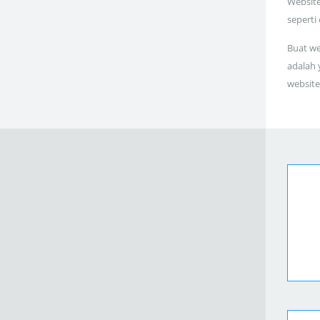
Website
seperti
Buat we
adalah 
website