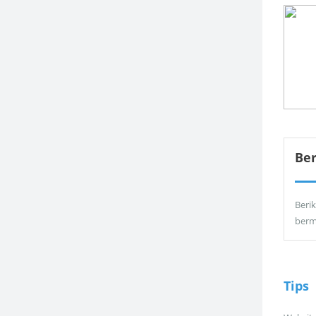
Be
Berik
berm
Tips