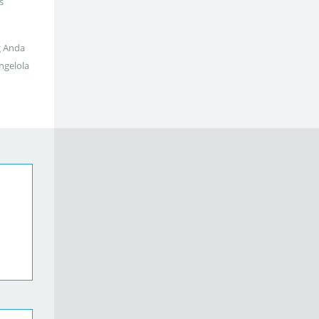
s
g Anda
ngelola