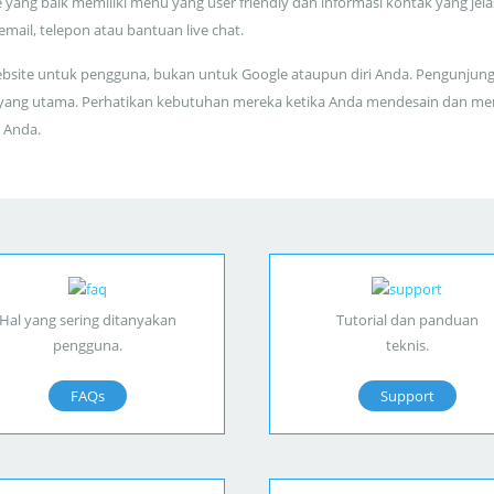
 yang baik memiliki menu yang user friendly dan informasi kontak yang jela
 email, telepon atau bantuan live chat.
bsite untuk pengguna, bukan untuk Google ataupun diri Anda. Pengunjun
yang utama. Perhatikan kebutuhan mereka ketika Anda mendesain dan me
 Anda.
Hal yang sering ditanyakan
Tutorial dan panduan
pengguna.
teknis.
FAQs
Support