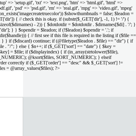
setup' => 'setup.gif', 'txt' => 'text.png', 'htm' => 'html.gif', 'html' =>
 'pdf.gif', 'psd' => 'psd.gif', 'rm' => 'real.gif', 'mpg' => 'video.gif', 'mpeg'
function_exists('imagecreatetruecolor')) $showthumbnails = false; $leadon =
'dir']) { // check this is okay. if (substr($_GET['dir'], -1, 1) != '/') {
sizeof($dirnames) - 2)) { $dotdotdir = $dotdotdir . $dirnames[$di] . '/'; }
dir']; } } $opendir = $leadon; if (!$leadon) $opendir = '.'; if
handle))) { // first see if this file is required in the listing if ($file ==
; } } if ($discard) continue; if (@filetype($leadon . $file) == "dir") { if
le . "/"; } else { $n++; if ($_GET['sort'] == "date") { $key =
ey] = $file; if ($displayindex) { if (in_array(strtolower($file),
rs, SORT_NUMERIC); @ksort($files, SORT_NUMERIC); } elseif
rder correctly if ($_GET['order'] == "desc" && $_GET['sort'] !=
iles = @array_values($files); ?>