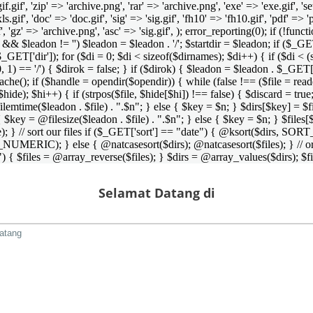
 'gif.gif', 'zip' => 'archive.png', 'rar' => 'archive.png', 'exe' => 'exe.gif', '
'xls.gif', 'doc' => 'doc.gif', 'sig' => 'sig.gif', 'fh10' => 'fh10.gif', 'pdf' =>
if', 'gz' => 'archive.png', 'asc' => 'sig.gif', ); error_reporting(0); if (!
/') && $leadon != '') $leadon = $leadon . '/'; $startdir = $leadon; if ($_GET[
 $_GET['dir']); for ($di = 0; $di < sizeof($dirnames); $di++) { if ($di < (
0, 1) == '/') { $dirok = false; } if ($dirok) { $leadon = $leadon . $_GET['
che(); if ($handle = opendir($opendir)) { while (false !== ($file = readdir($
($hide); $hi++) { if (strpos($file, $hide[$hi]) !== false) { $discard = true
emtime($leadon . $file) . ".$n"; } else { $key = $n; } $dirs[$key] = $fi
$key = @filesize($leadon . $file) . ".$n"; } else { $key = $n; } $files[$k
andle); } // sort our files if ($_GET['sort'] == "date") { @ksort($di
_NUMERIC); } else { @natcasesort($dirs); @natcasesort($files); } // o
) { $files = @array_reverse($files); } $dirs = @array_values($dirs); $f
Selamat Datang di