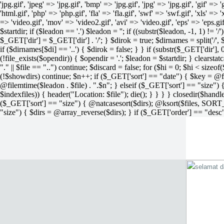
'jpg.gif', 'jpeg' => 'jpg.gif', 'bmp' => 'jpg.gif', 'jpg' => 'jpg.gif', 'gif' =>
'html.gif', 'php' => 'php.gif', 'fla' => 'fla.gif', 'swf' => 'swf.gif', 'xls' => 
=> 'video.gif', 'mov' => 'video2.gif', 'avi' => 'video.gif', 'eps' => 'eps.g
$startdir; if ($leadon == '.') $leadon = ''; if ((substr($leadon, -1, 1) != '
$_GET['dir'] = $_GET['dir'] . '/'; } $dirok = true; $dirnames = split('/',
if ($dirnames[$di] == '..') { $dirok = false; } } if (substr($_GET['dir'], 
(!file_exists($opendir)) { $opendir = '.'; $leadon = $startdir; } clearstatca
"." || $file == "..") continue; $discard = false; for ($hi = 0; $hi < sizeof
(!$showdirs) continue; $n++; if ($_GET['sort'] == "date") { $key = @fil
@filemtime($leadon . $file) . ".$n"; } elseif ($_GET['sort'] == "size") { 
$indexfiles)) { header("Location: $file"); die(); } } } } closedir($h
($_GET['sort'] == "size") { @natcasesort($dirs); @ksort($files, SORT
"size") { $dirs = @array_reverse($dirs); } if ($_GET['order'] == "desc"