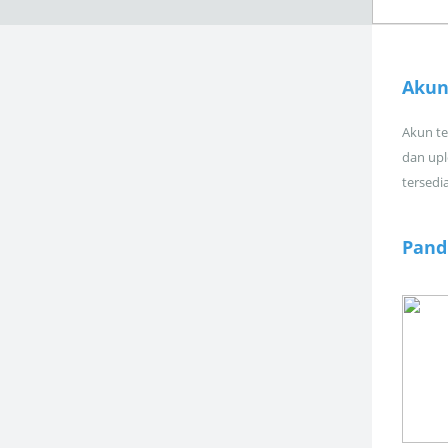
Akun
Akun tel
dan upl
tersedi
Pand