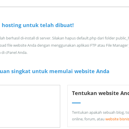
 hosting untuk
telah dibuat!
ah berhasil di-install di server. Silakan hapus default.php dari folder public
oad file website Anda dengan menggunakan aplikasi FTP atau File Manager
a di cPanel Anda.
uan singkat untuk memulai website Anda
Tentukan website An
Tentukan apakah sebuah blog, t
online, forum, atau
website bisni