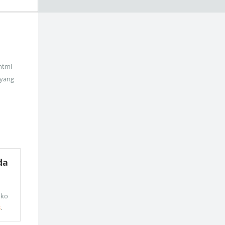
_html
 yang
da
oko
s
.