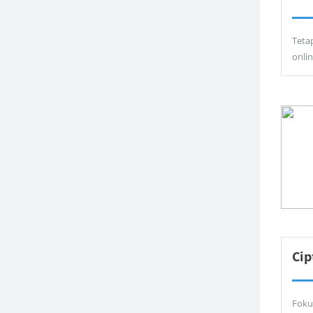
Teta
onli
Ci
Foku