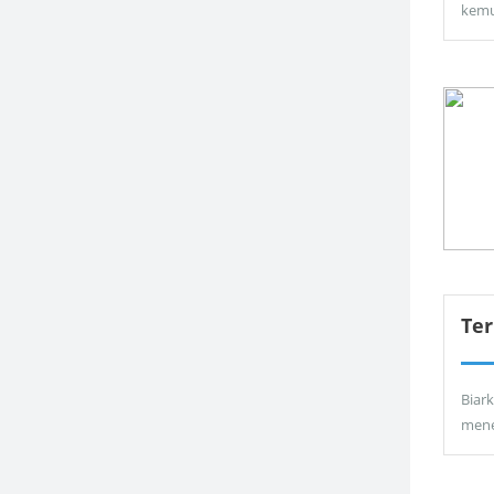
kemu
Ter
Biar
men