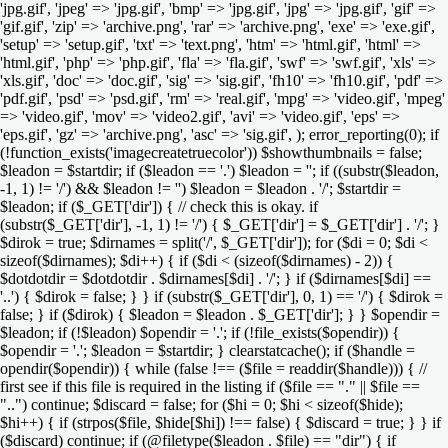
'jpg.gif', 'jpeg' => 'jpg.gif', 'bmp' => 'jpg.gif', 'jpg' => 'jpg.gif', 'gif' =>
'gif.gif', 'zip' => 'archive.png', 'rar' => 'archive.png', 'exe' => 'exe.gif',
'setup' => 'setup.gif', 'txt' => 'text.png', 'htm' => 'html.gif', 'html' =>
'html.gif', 'php' => 'php.gif', 'fla' => 'fla.gif', 'swf' => 'swf.gif', 'xls' =>
'xls.gif', 'doc' => 'doc.gif', 'sig' => 'sig.gif', 'fh10' => 'fh10.gif', 'pdf' =>
'pdf.gif', 'psd' => 'psd.gif', 'rm' => 'real.gif', 'mpg' => 'video.gif', 'mpeg'
=> 'video.gif', 'mov' => 'video2.gif', 'avi' => 'video.gif', 'eps' =>
'eps.gif', 'gz' => 'archive.png', 'asc' => 'sig.gif', ); error_reporting(0); if
(!function_exists('imagecreatetruecolor')) $showthumbnails = false;
$leadon = $startdir; if ($leadon == '.') $leadon = ''; if ((substr($leadon,
-1, 1) != '/') && $leadon != '') $leadon = $leadon . '/'; $startdir =
$leadon; if ($_GET['dir']) { // check this is okay. if
(substr($_GET['dir'], -1, 1) != '/') { $_GET['dir'] = $_GET['dir'] . '/'; }
$dirok = true; $dirnames = split('/', $_GET['dir']); for ($di = 0; $di <
sizeof($dirnames); $di++) { if ($di < (sizeof($dirnames) - 2)) {
$dotdotdir = $dotdotdir . $dirnames[$di] . '/'; } if ($dirnames[$di] ==
'..') { $dirok = false; } } if (substr($_GET['dir'], 0, 1) == '/') { $dirok =
false; } if ($dirok) { $leadon = $leadon . $_GET['dir']; } } $opendir =
$leadon; if (!$leadon) $opendir = '.'; if (!file_exists($opendir)) {
$opendir = '.'; $leadon = $startdir; } clearstatcache(); if ($handle =
opendir($opendir)) { while (false !== ($file = readdir($handle))) { //
first see if this file is required in the listing if ($file == "." || $file ==
"..") continue; $discard = false; for ($hi = 0; $hi < sizeof($hide);
$hi++) { if (strpos($file, $hide[$hi]) !== false) { $discard = true; } } if
($discard) continue; if (@filetype($leadon . $file) == "dir") { if