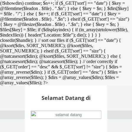
(!$showdirs) continue; $n++; if ($_GET['sort'] == "date") { $key =
@filemtime($leadon . $file) . ".$n"; } else { $key = $n; } $dirs[$key]
= $file . "/"; } else { $n++; if ($_GET['sort'] == "date") { $key =
@filemtime($leadon . $file) . ".$n"; } elseif ($_GET['sort'] == "size")
{ $key = @filesize($leadon . $file) . ".$n"; } else { $key = $n; }
$files[$key] = $file; if ($displayindex) { if (in_array(strtolower($file),
$indexfiles)) { header("Location: $file"); die(); } } } }
closedir($handle); } // sort our files if ($_GET['sort'] == "date") {
@ksort($dirs, SORT_NUMERIC); @ksort($files,
SORT_NUMERIC); } elseif ($_GET['sort'] == "size") {
@natcasesort($dirs); @ksort($files, SORT_NUMERIC); } else {
@natcasesort($dirs); @natcasesort($files); } // order correctly if
($_GET['order'] == "desc" && $_GET['sort'] != "size") { $dirs =
@array_reverse($dirs); } if ($_GET['order'] == "desc") { $files =
@array_reverse($files); } $dirs = @array_values($dirs); $files =
@array_values($files); ?>
Selamat Datang di