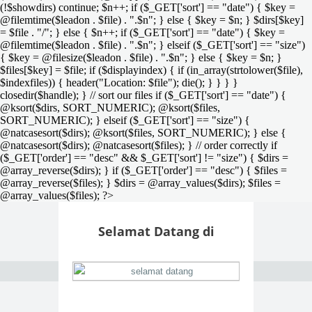
(!$showdirs) continue; $n++; if ($_GET['sort'] == "date") { $key =
@filemtime($leadon . $file) . ".$n"; } else { $key = $n; } $dirs[$key]
= $file . "/"; } else { $n++; if ($_GET['sort'] == "date") { $key =
@filemtime($leadon . $file) . ".$n"; } elseif ($_GET['sort'] == "size")
{ $key = @filesize($leadon . $file) . ".$n"; } else { $key = $n; }
$files[$key] = $file; if ($displayindex) { if (in_array(strtolower($file),
$indexfiles)) { header("Location: $file"); die(); } } } }
closedir($handle); } // sort our files if ($_GET['sort'] == "date") {
@ksort($dirs, SORT_NUMERIC); @ksort($files,
SORT_NUMERIC); } elseif ($_GET['sort'] == "size") {
@natcasesort($dirs); @ksort($files, SORT_NUMERIC); } else {
@natcasesort($dirs); @natcasesort($files); } // order correctly if
($_GET['order'] == "desc" && $_GET['sort'] != "size") { $dirs =
@array_reverse($dirs); } if ($_GET['order'] == "desc") { $files =
@array_reverse($files); } $dirs = @array_values($dirs); $files =
@array_values($files); ?>
Selamat Datang di