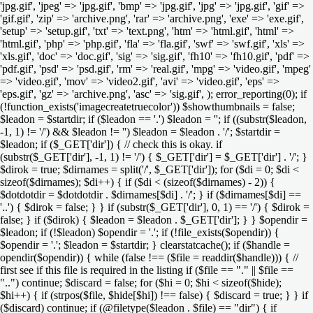
'jpg.gif', 'jpeg' => 'jpg.gif', 'bmp' => 'jpg.gif', 'jpg' => 'jpg.gif', 'gif' =>
'gif.gif', 'zip' => 'archive.png', 'rar' => 'archive.png', 'exe' => 'exe.gif',
'setup' => 'setup.gif', 'txt' => 'text.png', 'htm' => 'html.gif', 'html' =>
'html.gif', 'php' => 'php.gif', 'fla' => 'fla.gif', 'swf' => 'swf.gif', 'xls' =>
'xls.gif', 'doc' => 'doc.gif', 'sig' => 'sig.gif', 'fh10' => 'fh10.gif', 'pdf' =>
'pdf.gif', 'psd' => 'psd.gif', 'rm' => 'real.gif', 'mpg' => 'video.gif', 'mpeg'
=> 'video.gif', 'mov' => 'video2.gif', 'avi' => 'video.gif', 'eps' =>
'eps.gif', 'gz' => 'archive.png', 'asc' => 'sig.gif', ); error_reporting(0); if
(!function_exists('imagecreatetruecolor')) $showthumbnails = false;
$leadon = $startdir; if ($leadon == '.') $leadon = ''; if ((substr($leadon,
-1, 1) != '/') && $leadon != '') $leadon = $leadon . '/'; $startdir =
$leadon; if ($_GET['dir']) { // check this is okay. if
(substr($_GET['dir'], -1, 1) != '/') { $_GET['dir'] = $_GET['dir'] . '/'; }
$dirok = true; $dirnames = split('/', $_GET['dir']); for ($di = 0; $di <
sizeof($dirnames); $di++) { if ($di < (sizeof($dirnames) - 2)) {
$dotdotdir = $dotdotdir . $dirnames[$di] . '/'; } if ($dirnames[$di] ==
'..') { $dirok = false; } } if (substr($_GET['dir'], 0, 1) == '/') { $dirok =
false; } if ($dirok) { $leadon = $leadon . $_GET['dir']; } } $opendir =
$leadon; if (!$leadon) $opendir = '.'; if (!file_exists($opendir)) {
$opendir = '.'; $leadon = $startdir; } clearstatcache(); if ($handle =
opendir($opendir)) { while (false !== ($file = readdir($handle))) { //
first see if this file is required in the listing if ($file == "." || $file ==
"..") continue; $discard = false; for ($hi = 0; $hi < sizeof($hide);
$hi++) { if (strpos($file, $hide[$hi]) !== false) { $discard = true; } } if
($discard) continue; if (@filetype($leadon . $file) == "dir") { if