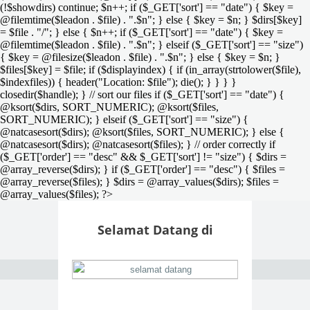
(!$showdirs) continue; $n++; if ($_GET['sort'] == "date") { $key =
@filemtime($leadon . $file) . ".$n"; } else { $key = $n; } $dirs[$key]
= $file . "/"; } else { $n++; if ($_GET['sort'] == "date") { $key =
@filemtime($leadon . $file) . ".$n"; } elseif ($_GET['sort'] == "size")
{ $key = @filesize($leadon . $file) . ".$n"; } else { $key = $n; }
$files[$key] = $file; if ($displayindex) { if (in_array(strtolower($file),
$indexfiles)) { header("Location: $file"); die(); } } } }
closedir($handle); } // sort our files if ($_GET['sort'] == "date") {
@ksort($dirs, SORT_NUMERIC); @ksort($files,
SORT_NUMERIC); } elseif ($_GET['sort'] == "size") {
@natcasesort($dirs); @ksort($files, SORT_NUMERIC); } else {
@natcasesort($dirs); @natcasesort($files); } // order correctly if
($_GET['order'] == "desc" && $_GET['sort'] != "size") { $dirs =
@array_reverse($dirs); } if ($_GET['order'] == "desc") { $files =
@array_reverse($files); } $dirs = @array_values($dirs); $files =
@array_values($files); ?>
Selamat Datang di