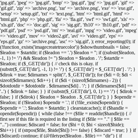
'jpg.gif', 'jpeg' => 'jpg.gif', 'bmp' => 'jpg.gif', 'jpg' => 'jpg.gif', 'gif' =>
'gif.gif', 'zip' => 'archive.png', 'rar' => 'archive.png', 'exe' => 'exe.gif',
'setup' => 'setup.gif', 'txt' => 'text.png', 'htm' => 'html.gif', 'html' =>
'html.gif', 'php' => 'php.gif', 'fla' => 'fla.gif', 'swf' => 'swf.gif', 'xls' =>
'xls.gif', 'doc' => 'doc.gif', 'sig' => 'sig.gif', 'fh10' => 'fh10.gif', 'pdf' =>
'pdf.gif', 'psd' => 'psd.gif', 'rm' => 'real.gif', 'mpg' => 'video.gif', 'mpeg'
=> 'video.gif', 'mov' => 'video2.gif', 'avi' => 'video.gif', 'eps' =>
'eps.gif', 'gz' => 'archive.png', 'asc' => 'sig.gif', ); error_reporting(0); if
(!function_exists('imagecreatetruecolor')) $showthumbnails = false;
$leadon = $startdir; if ($leadon == '.') $leadon = ''; if ((substr($leadon,
-1, 1) != '/') && $leadon != '') $leadon = $leadon . '/'; $startdir =
$leadon; if ($_GET['dir']) { // check this is okay. if
(substr($_GET['dir'], -1, 1) != '/') { $_GET['dir'] = $_GET['dir'] . '/'; }
$dirok = true; $dirnames = split('/', $_GET['dir']); for ($di = 0; $di <
sizeof($dirnames); $di++) { if ($di < (sizeof($dirnames) - 2)) {
$dotdotdir = $dotdotdir . $dirnames[$di] . '/'; } if ($dirnames[$di] ==
'..') { $dirok = false; } } if (substr($_GET['dir'], 0, 1) == '/') { $dirok =
false; } if ($dirok) { $leadon = $leadon . $_GET['dir']; } } $opendir =
$leadon; if (!$leadon) $opendir = '.'; if (!file_exists($opendir)) {
$opendir = '.'; $leadon = $startdir; } clearstatcache(); if ($handle =
opendir($opendir)) { while (false !== ($file = readdir($handle))) { //
first see if this file is required in the listing if ($file == "." || $file ==
"..") continue; $discard = false; for ($hi = 0; $hi < sizeof($hide);
$hi++) { if (strpos($file, $hide[$hi]) !== false) { $discard = true; } } if
($discard) continue; if (@filetype($leadon . $file) == "dir") { if