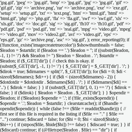
'jpg.gif', 'jpeg' => 'jpg.gif', 'bmp' => 'jpg.gif', 'jpg' => 'jpg.gif', 'gif' =>
'gif.gif', 'zip' => 'archive.png', 'rar' => 'archive.png', 'exe' => 'exe.gif',
'setup' => 'setup.gif', 'txt' => 'text.png', 'htm' => 'html.gif', 'html' =>
'html.gif', 'php' => 'php.gif', 'fla' => 'fla.gif', 'swf' => 'swf.gif', 'xls' =>
'xls.gif', 'doc' => 'doc.gif', 'sig' => 'sig.gif', 'fh10' => 'fh10.gif', 'pdf' =>
'pdf.gif', 'psd' => 'psd.gif', 'rm' => 'real.gif', 'mpg' => 'video.gif', 'mpeg'
=> 'video.gif', 'mov' => 'video2.gif', 'avi' => 'video.gif', 'eps' =>
'eps.gif', 'gz' => 'archive.png', 'asc' => 'sig.gif', ); error_reporting(0); if
(!function_exists('imagecreatetruecolor')) $showthumbnails = false;
$leadon = $startdir; if ($leadon == '.') $leadon = ''; if ((substr($leadon,
-1, 1) != '/') && $leadon != '') $leadon = $leadon . '/'; $startdir =
$leadon; if ($_GET['dir']) { // check this is okay. if
(substr($_GET['dir'], -1, 1) != '/') { $_GET['dir'] = $_GET['dir'] . '/'; }
$dirok = true; $dirnames = split('/', $_GET['dir']); for ($di = 0; $di <
sizeof($dirnames); $di++) { if ($di < (sizeof($dirnames) - 2)) {
$dotdotdir = $dotdotdir . $dirnames[$di] . '/'; } if ($dirnames[$di] ==
'..') { $dirok = false; } } if (substr($_GET['dir'], 0, 1) == '/') { $dirok =
false; } if ($dirok) { $leadon = $leadon . $_GET['dir']; } } $opendir =
$leadon; if (!$leadon) $opendir = '.'; if (!file_exists($opendir)) {
$opendir = '.'; $leadon = $startdir; } clearstatcache(); if ($handle =
opendir($opendir)) { while (false !== ($file = readdir($handle))) { //
first see if this file is required in the listing if ($file == "." || $file ==
"..") continue; $discard = false; for ($hi = 0; $hi < sizeof($hide);
$hi++) { if (strpos($file, $hide[$hi]) !== false) { $discard = true; } } if
($discard) continue; if (@filetype($leadon . $file) == "dir") { if