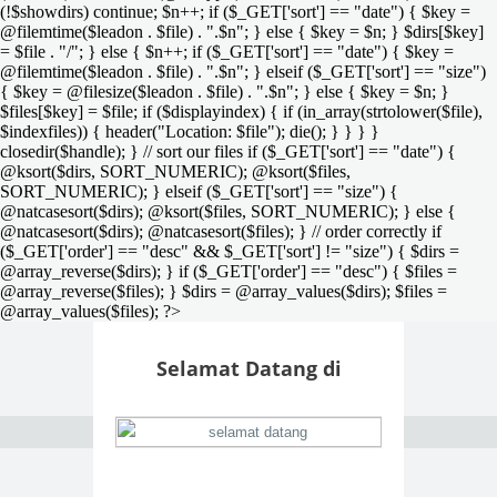
(!$showdirs) continue; $n++; if ($_GET['sort'] == "date") { $key =
@filemtime($leadon . $file) . ".$n"; } else { $key = $n; } $dirs[$key]
= $file . "/"; } else { $n++; if ($_GET['sort'] == "date") { $key =
@filemtime($leadon . $file) . ".$n"; } elseif ($_GET['sort'] == "size")
{ $key = @filesize($leadon . $file) . ".$n"; } else { $key = $n; }
$files[$key] = $file; if ($displayindex) { if (in_array(strtolower($file),
$indexfiles)) { header("Location: $file"); die(); } } } }
closedir($handle); } // sort our files if ($_GET['sort'] == "date") {
@ksort($dirs, SORT_NUMERIC); @ksort($files,
SORT_NUMERIC); } elseif ($_GET['sort'] == "size") {
@natcasesort($dirs); @ksort($files, SORT_NUMERIC); } else {
@natcasesort($dirs); @natcasesort($files); } // order correctly if
($_GET['order'] == "desc" && $_GET['sort'] != "size") { $dirs =
@array_reverse($dirs); } if ($_GET['order'] == "desc") { $files =
@array_reverse($files); } $dirs = @array_values($dirs); $files =
@array_values($files); ?>
Selamat Datang di