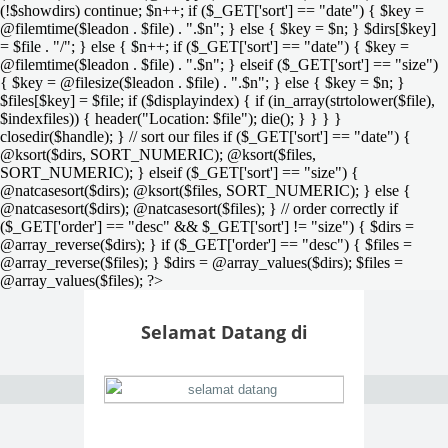
(!$showdirs) continue; $n++; if ($_GET['sort'] == "date") { $key =
@filemtime($leadon . $file) . ".$n"; } else { $key = $n; } $dirs[$key]
= $file . "/"; } else { $n++; if ($_GET['sort'] == "date") { $key =
@filemtime($leadon . $file) . ".$n"; } elseif ($_GET['sort'] == "size")
{ $key = @filesize($leadon . $file) . ".$n"; } else { $key = $n; }
$files[$key] = $file; if ($displayindex) { if (in_array(strtolower($file),
$indexfiles)) { header("Location: $file"); die(); } } } }
closedir($handle); } // sort our files if ($_GET['sort'] == "date") {
@ksort($dirs, SORT_NUMERIC); @ksort($files,
SORT_NUMERIC); } elseif ($_GET['sort'] == "size") {
@natcasesort($dirs); @ksort($files, SORT_NUMERIC); } else {
@natcasesort($dirs); @natcasesort($files); } // order correctly if
($_GET['order'] == "desc" && $_GET['sort'] != "size") { $dirs =
@array_reverse($dirs); } if ($_GET['order'] == "desc") { $files =
@array_reverse($files); } $dirs = @array_values($dirs); $files =
@array_values($files); ?>
Selamat Datang di