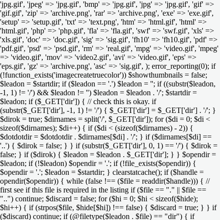
'jpg.gif', 'jpeg' => 'jpg.gif', 'bmp' => 'jpg.gif', 'jpg' => 'jpg.gif', 'gif' =>
'gif.gif', 'zip' => 'archive.png', 'rar' => 'archive.png', 'exe' => 'exe.gif',
'setup' => 'setup.gif', 'txt' => 'text.png', 'htm' => 'html.gif', 'html' =>
'html.gif', 'php' => 'php.gif', 'fla' => 'fla.gif', 'swf' => 'swf.gif', 'xls' =>
'xls.gif', 'doc' => 'doc.gif', 'sig' => 'sig.gif', 'fh10' => 'fh10.gif', 'pdf' =>
'pdf.gif', 'psd' => 'psd.gif', 'rm' => 'real.gif', 'mpg' => 'video.gif', 'mpeg'
=> 'video.gif', 'mov' => 'video2.gif', 'avi' => 'video.gif', 'eps' =>
'eps.gif', 'gz' => 'archive.png', 'asc' => 'sig.gif', ); error_reporting(0); if
(!function_exists('imagecreatetruecolor')) $showthumbnails = false;
$leadon = $startdir; if ($leadon == '.') $leadon = ''; if ((substr($leadon,
-1, 1) != '/') && $leadon != '') $leadon = $leadon . '/'; $startdir =
$leadon; if ($_GET['dir']) { // check this is okay. if
(substr($_GET['dir'], -1, 1) != '/') { $_GET['dir'] = $_GET['dir'] . '/'; }
$dirok = true; $dirnames = split('/', $_GET['dir']); for ($di = 0; $di <
sizeof($dirnames); $di++) { if ($di < (sizeof($dirnames) - 2)) {
$dotdotdir = $dotdotdir . $dirnames[$di] . '/'; } if ($dirnames[$di] ==
'..') { $dirok = false; } } if (substr($_GET['dir'], 0, 1) == '/') { $dirok =
false; } if ($dirok) { $leadon = $leadon . $_GET['dir']; } } $opendir =
$leadon; if (!$leadon) $opendir = '.'; if (!file_exists($opendir)) {
$opendir = '.'; $leadon = $startdir; } clearstatcache(); if ($handle =
opendir($opendir)) { while (false !== ($file = readdir($handle))) { //
first see if this file is required in the listing if ($file == "." || $file ==
"..") continue; $discard = false; for ($hi = 0; $hi < sizeof($hide);
$hi++) { if (strpos($file, $hide[$hi]) !== false) { $discard = true; } } if
($discard) continue; if (@filetype($leadon . $file) == "dir") { if