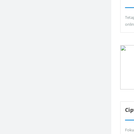
Teta
onli
Ci
Foku