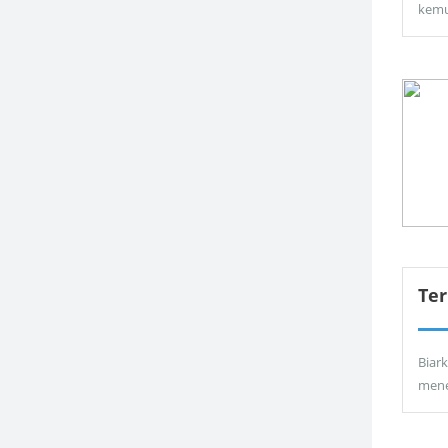
kemu
Ter
Biar
men