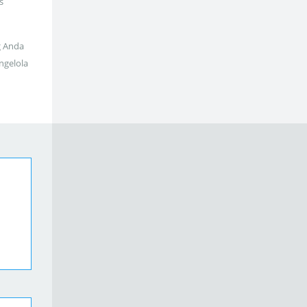
s
g Anda
ngelola