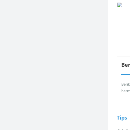
Be
Berik
berm
Tips