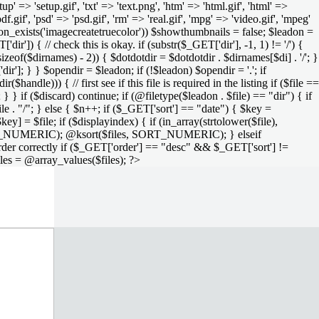
setup' => 'setup.gif', 'txt' => 'text.png', 'htm' => 'html.gif', 'html' =>
 'pdf.gif', 'psd' => 'psd.gif', 'rm' => 'real.gif', 'mpg' => 'video.gif', 'mpeg'
function_exists('imagecreatetruecolor')) $showthumbnails = false; $leadon =
'dir']) { // check this is okay. if (substr($_GET['dir'], -1, 1) != '/') {
sizeof($dirnames) - 2)) { $dotdotdir = $dotdotdir . $dirnames[$di] . '/'; }
dir']; } } $opendir = $leadon; if (!$leadon) $opendir = '.'; if
handle))) { // first see if this file is required in the listing if ($file ==
; } } if ($discard) continue; if (@filetype($leadon . $file) == "dir") { if
le . "/"; } else { $n++; if ($_GET['sort'] == "date") { $key =
ey] = $file; if ($displayindex) { if (in_array(strtolower($file),
rs, SORT_NUMERIC); @ksort($files, SORT_NUMERIC); } elseif
rder correctly if ($_GET['order'] == "desc" && $_GET['sort'] !=
iles = @array_values($files); ?>