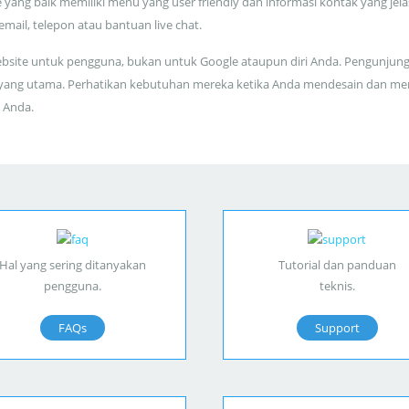
 yang baik memiliki menu yang user friendly dan informasi kontak yang jela
 email, telepon atau bantuan live chat.
bsite untuk pengguna, bukan untuk Google ataupun diri Anda. Pengunjun
yang utama. Perhatikan kebutuhan mereka ketika Anda mendesain dan me
 Anda.
Hal yang sering ditanyakan
Tutorial dan panduan
pengguna.
teknis.
FAQs
Support