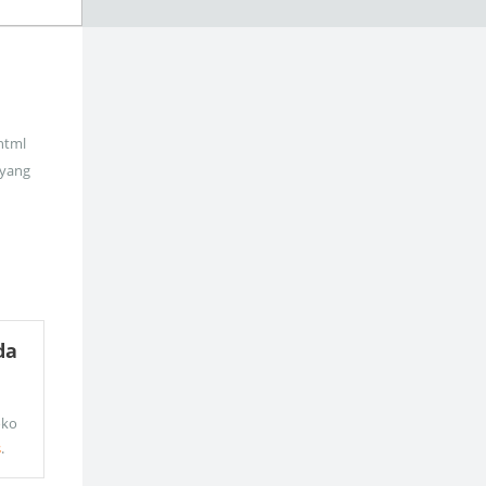
_html
 yang
da
oko
s
.