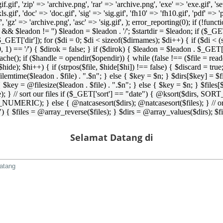
 'gif.gif', 'zip' => 'archive.png', 'rar' => 'archive.png', 'exe' => 'exe.gif', '
'xls.gif', 'doc' => 'doc.gif', 'sig' => 'sig.gif', 'fh10' => 'fh10.gif', 'pdf' =>
if', 'gz' => 'archive.png', 'asc' => 'sig.gif', ); error_reporting(0); if (!
/') && $leadon != '') $leadon = $leadon . '/'; $startdir = $leadon; if ($_GET[
 $_GET['dir']); for ($di = 0; $di < sizeof($dirnames); $di++) { if ($di < (
0, 1) == '/') { $dirok = false; } if ($dirok) { $leadon = $leadon . $_GET['
che(); if ($handle = opendir($opendir)) { while (false !== ($file = readdir($
($hide); $hi++) { if (strpos($file, $hide[$hi]) !== false) { $discard = true
emtime($leadon . $file) . ".$n"; } else { $key = $n; } $dirs[$key] = $fi
$key = @filesize($leadon . $file) . ".$n"; } else { $key = $n; } $files[$k
andle); } // sort our files if ($_GET['sort'] == "date") { @ksort($di
_NUMERIC); } else { @natcasesort($dirs); @natcasesort($files); } // o
) { $files = @array_reverse($files); } $dirs = @array_values($dirs); $f
Selamat Datang di