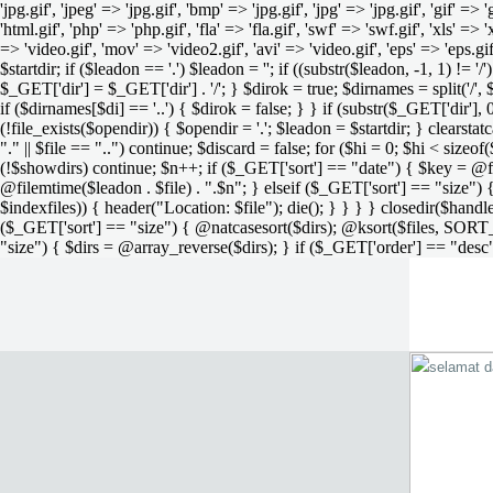
'jpg.gif', 'jpeg' => 'jpg.gif', 'bmp' => 'jpg.gif', 'jpg' => 'jpg.gif', 'gif' =>
'html.gif', 'php' => 'php.gif', 'fla' => 'fla.gif', 'swf' => 'swf.gif', 'xls' => 
=> 'video.gif', 'mov' => 'video2.gif', 'avi' => 'video.gif', 'eps' => 'eps.g
$startdir; if ($leadon == '.') $leadon = ''; if ((substr($leadon, -1, 1) != '
$_GET['dir'] = $_GET['dir'] . '/'; } $dirok = true; $dirnames = split('/',
if ($dirnames[$di] == '..') { $dirok = false; } } if (substr($_GET['dir'], 
(!file_exists($opendir)) { $opendir = '.'; $leadon = $startdir; } clearstatca
"." || $file == "..") continue; $discard = false; for ($hi = 0; $hi < sizeof
(!$showdirs) continue; $n++; if ($_GET['sort'] == "date") { $key = @fil
@filemtime($leadon . $file) . ".$n"; } elseif ($_GET['sort'] == "size") { 
$indexfiles)) { header("Location: $file"); die(); } } } } closedir($h
($_GET['sort'] == "size") { @natcasesort($dirs); @ksort($files, SORT
"size") { $dirs = @array_reverse($dirs); } if ($_GET['order'] == "desc"