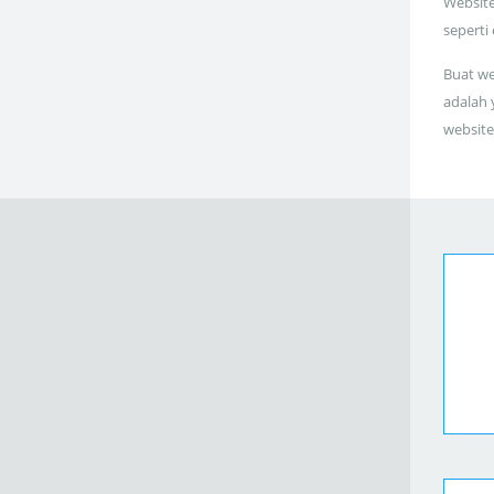
Website
seperti
Buat we
adalah 
website