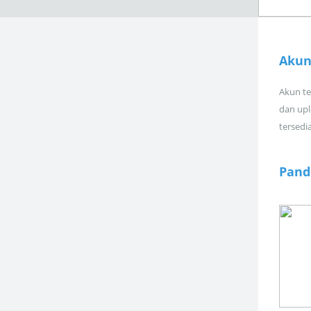
Akun
Akun tel
dan upl
tersedi
Pand