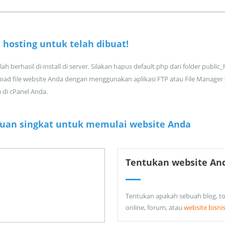
 hosting untuk
telah dibuat!
ah berhasil di-install di server. Silakan hapus default.php dari folder public
oad file website Anda dengan menggunakan aplikasi FTP atau File Manager
a di cPanel Anda.
uan singkat untuk memulai website Anda
Tentukan website An
Tentukan apakah sebuah blog, t
online, forum, atau
website bisni